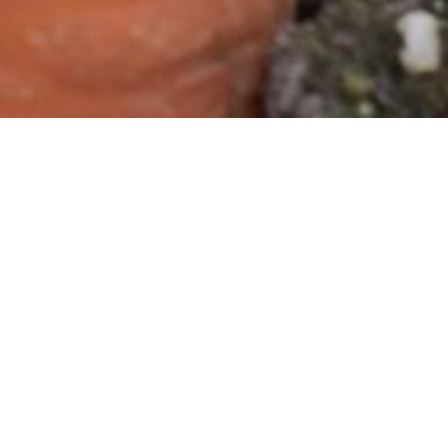
Tilaa uutisia NordGenistä
Saat viimeisimmät uutiset
tapahtumistamme, projekteistamme,
yhteistyöohjelmistamme ja muusta.
NordGenin uutiskirjettä jaetaan 4-6 kertaa
vuodessa.
Ota yhteyttä