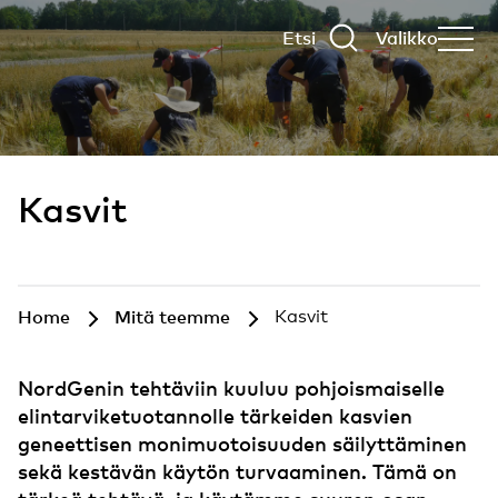
Etsi
Valikko
Kasvit
Home
Mitä teemme
Kasvit
NordGenin tehtäviin kuuluu pohjoismaiselle
elintarviketuotannolle tärkeiden kasvien
geneettisen monimuotoisuuden säilyttäminen
sekä kestävän käytön turvaaminen. Tämä on