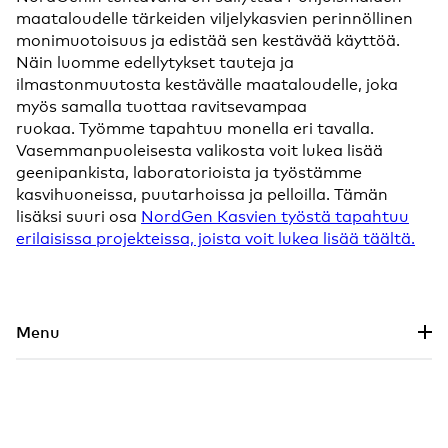
maataloudelle tärkeiden viljelykasvien perinnöllinen
monimuotoisuus ja edistää sen kestävää käyttöä.
Näin luomme edellytykset tauteja ja
ilmastonmuutosta kestävälle maataloudelle, joka
myös samalla tuottaa
ravitsevampaa
ruokaa.
Työmme tapahtuu monella eri tavalla.
Vasemmanpuoleisesta valikosta voit lukea lisää
geenipankista, laboratorioista ja työstämme
kasvihuoneissa, puutarhoissa ja pelloilla. Tämän
lisäksi suuri osa
NordGen Kasvien työstä tapahtuu
erilaisissa projekteissa, joista voit lukea lisää täältä.
Siirry pääsisältöön
Menu