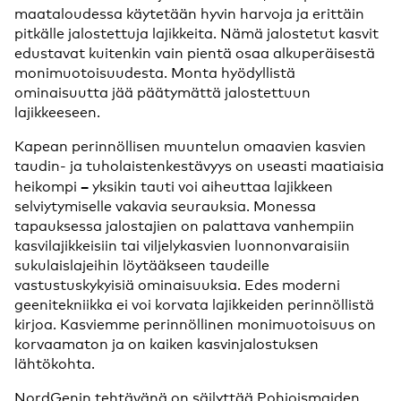
maataloudessa käytetään hyvin harvoja ja erittäin
pitkälle jalostettuja lajikkeita. Nämä jalostetut kasvit
edustavat kuitenkin vain pientä osaa alkuperäisestä
monimuotoisuudesta. Monta hyödyllistä
ominaisuutta jää päätymättä jalostettuun
lajikkeeseen.
Kapean perinnöllisen muuntelun omaavien kasvien
taudin- ja tuholaistenkestävyys on useasti maatiaisia
–
heikompi
yksikin tauti voi aiheuttaa lajikkeen
selviytymiselle vakavia seurauksia. Monessa
tapauksessa jalostajien on palattava vanhempiin
kasvilajikkeisiin tai viljelykasvien luonnonvaraisiin
sukulaislajeihin löytääkseen taudeille
vastustuskykyisiä ominaisuuksia. Edes moderni
geenitekniikka ei voi korvata lajikkeiden perinnöllistä
kirjoa. Kasviemme perinnöllinen monimuotoisuus on
korvaamaton ja on kaiken kasvinjalostuksen
lähtökohta.
NordGenin tehtävänä on säilyttää Pohjoismaiden