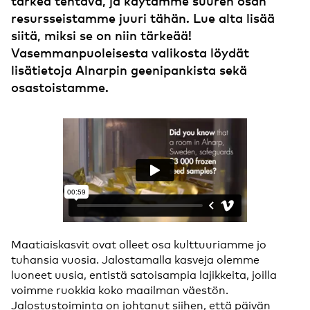
tärkeä tehtävä, ja käytämme suuren osan
resursseistamme juuri tähän. Lue alta lisää
siitä, miksi se on niin tärkeää!
Vasemmanpuoleisesta valikosta löydät
lisätietoja Alnarpin geenipankista sekä
osastoistamme.
Maatiaiskasvit ovat olleet osa kulttuuriamme jo
tuhansia vuosia. Jalostamalla kasveja olemme
luoneet uusia, entistä satoisampia lajikkeita, joilla
voimme ruokkia koko maailman väestön.
Jalostustoiminta on johtanut siihen, että päivän