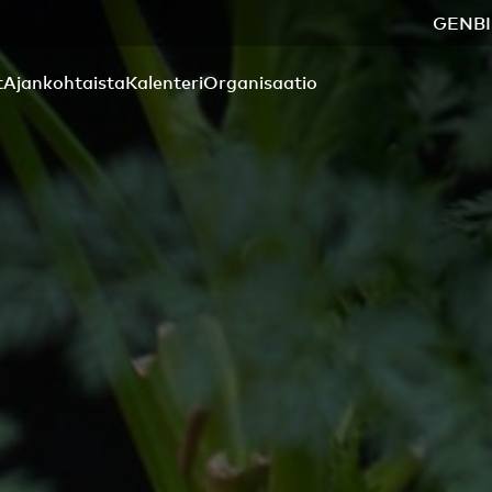
GENBI
t
Ajankohtaista
Kalenteri
Organisaatio