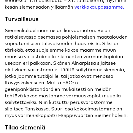
vuodessa, 1. maaliskuuta – 31. toukokuuta, myymme
kesän siemensadon ylijäämän
verkkokaupassamme.
Turvallisuus
Siemenkokoelmamme on korvaamaton. Se on
ratkaisevassa asemassa pohjoismaisen maatalouden
sopeutumiseen tulevaisuuden haasteisiin. Siksi on
tärkeää, että suojelemme kokoelmaamme muun
muassa varastoimalla siementen varmuuskopioina
useaan eri paikkaan. Skånen Alnarpissa sijaitsee
aktiivinen varastomme. Täältä säilytämme siemeniä,
jotka jaamme tutkijoille, tai jotka ovat menossa
itävyyskokeeseen. Mutta FAO: n
geenipankkistandardien mukaisesti on meidän
tehtävä kokoelmastamme varmuuskopiot muualla
säilytettäviksi. Niin kutsuttu perusvarastomme
sijaitsee Tanskassa. Suuri osa kokoelmastamme on
myös varmuuskopioitu Huippuvuorten Siemenholviin.
Tilaa siemeniä