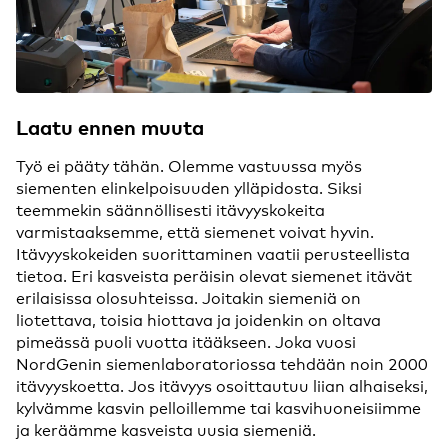
Laatu ennen muuta
Työ ei pääty tähän. Olemme vastuussa myös
siementen elinkelpoisuuden ylläpidosta. Siksi
teemmekin säännöllisesti itävyyskokeita
varmistaaksemme, että siemenet voivat hyvin.
Itävyyskokeiden suorittaminen vaatii perusteellista
tietoa. Eri kasveista peräisin olevat siemenet itävät
erilaisissa olosuhteissa. Joitakin siemeniä on
liotettava, toisia hiottava ja joidenkin on oltava
pimeässä puoli vuotta itääkseen. Joka vuosi
NordGenin siemenlaboratoriossa tehdään noin 2000
itävyyskoetta. Jos itävyys osoittautuu liian alhaiseksi,
kylvämme kasvin pelloillemme tai kasvihuoneisiimme
ja keräämme kasveista uusia siemeniä.