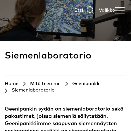
Etsi
Valikko
Siemenlaboratorio
Home
Mitä teemme
Geenipankki
Siemenlaboratorio
Geenipankin sydän on siemenlaboratorio sekä
pakastimet, joissa siemeniä säilytetään.
Geenipankkiimme saapuvan siemennäytten
ensimmäinen pysäkki on siemenlaboratorio.