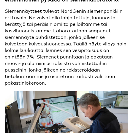
Siemennäytteet tulevat NordGenin siemenpankkiin
eri tavoin. Ne voivat olla lahjoitettuja, luonnosta
kerättyjä tai peräisin omilta pelloiltamme tai
kasvihuoneistamme. Laboratorioon saapunut
siemennäyte puhdistetaan, jonka jälkeen se
kuivataan kuivaushuoneessa. Täällä näyte viipyy noin
kolme kuukautta, kunnes sen vesipitoisuus on
enintään 7%. Siemenet punnitaan ja pakataan
muovi- ja alumiinikerroksista valmistettuihin
pusseihin, jonka jälkeen ne rekisteröidään
tietokantaamme ja asetetaan tarkasti valittuun
pakastinlokeroon.