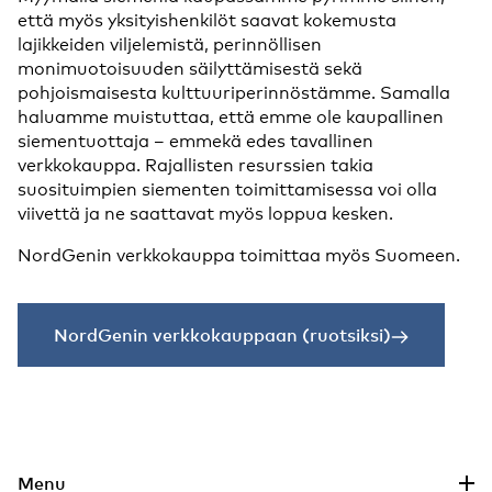
että myös yksityishenkilöt saavat kokemusta
lajikkeiden viljelemistä, perinnöllisen
monimuotoisuuden säilyttämisestä sekä
pohjoismaisesta kulttuuriperinnöstämme. Samalla
haluamme muistuttaa, että emme ole kaupallinen
siementuottaja – emmekä edes tavallinen
verkkokauppa. Rajallisten resurssien takia
suosituimpien siementen toimittamisessa voi olla
viivettä ja ne saattavat myös loppua kesken.
NordGenin verkkokauppa toimittaa myös Suomeen.
NordGenin verkkokauppaan (ruotsiksi)
Siirry pääsisältöön
Menu