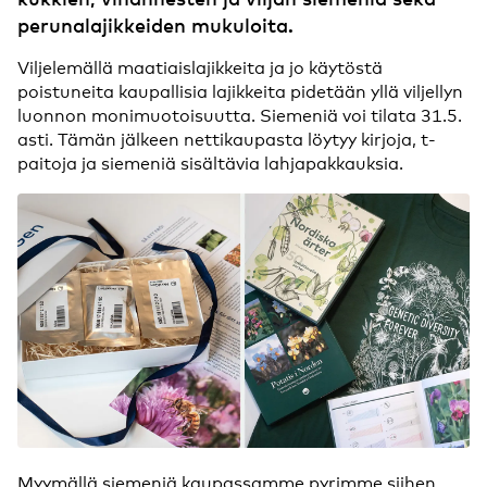
perunalajikkeiden mukuloita.
Viljelemällä maatiaislajikkeita ja jo käytöstä
poistuneita kaupallisia lajikkeita pidetään yllä viljellyn
luonnon monimuotoisuutta. Siemeniä voi tilata 31.5.
asti. Tämän jälkeen nettikaupasta löytyy kirjoja, t-
paitoja ja siemeniä sisältävia lahjapakkauksia.
Myymällä siemeniä kaupassamme pyrimme siihen,