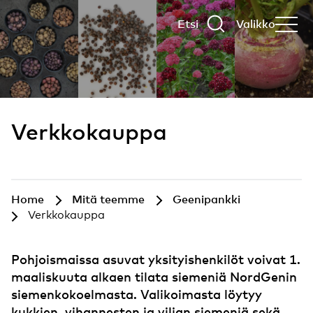
Etsi
Valikko
Verkkokauppa
Home
Mitä teemme
Geenipankki
Verkkokauppa
Pohjoismaissa asuvat yksityishenkilöt voivat 1.
maaliskuuta alkaen tilata siemeniä NordGenin
siemenkokoelmasta. Valikoimasta löytyy
kukkien, vihannesten ja viljan siemeniä sekä