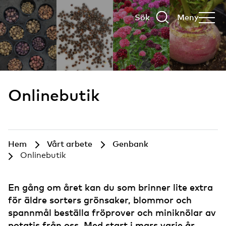
Sök
Meny
Onlinebutik
Hem
Vårt arbete
Genbank
Onlinebutik
En gång om året kan du som brinner lite extra
för äldre sorters grönsaker, blommor och
spannmål beställa fröprover och miniknölar av
potatis från oss. Med start i mars varje år